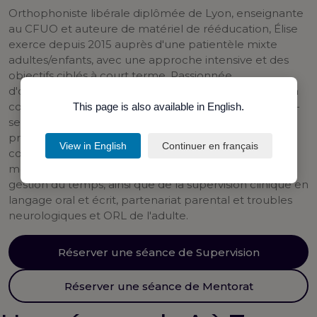
Orthophoniste libérale diplômée de Lyon, enseignante
au CFUO et auteure de matériel de rééducation, Élise
exerce depuis 2015 auprès d'une patientèle mixte
adultes/enfants, avec une approche intensive et des
objectifs ciblés à court terme. Passionnée
d'organisation et de développement personnel, elle a
construit au fil des années une pratique sur-mesure —
This page is also available in English.
semaines sans trous, finances lissées, équilibre
pro/perso assumé — et accompagne aujourd'hui ses
View in English
Continuer en français
collègues pour en faire autant. Elle propose du
mentorat sur la création d'activité, l'organisation et la
gestion du temps, ainsi que de la supervision clinique en
langage oral et écrit, partenariat parental et troubles
neurologiques et ORL de l'adulte.
Réserver une séance de Supervision
Réserver une séance de Mentorat