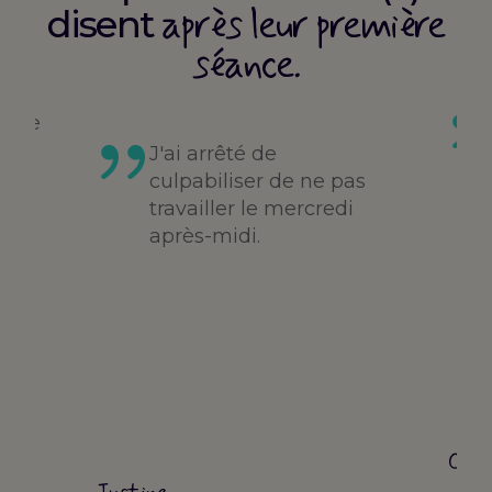
après leur première
disent
séance.
faire
je
J'ai arrêté de
s
culpabiliser de ne pas
travailler le mercredi
après-midi.
Cori